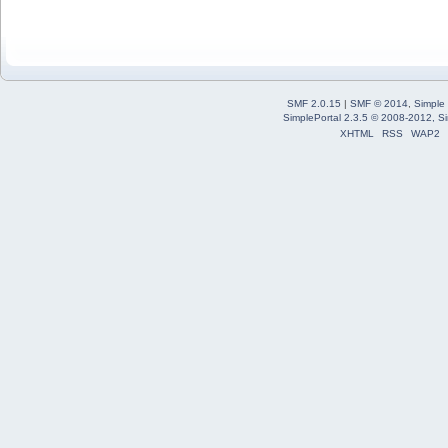
SMF 2.0.15
|
SMF © 2014
,
Simple
SimplePortal 2.3.5 © 2008-2012, Si
XHTML
RSS
WAP2