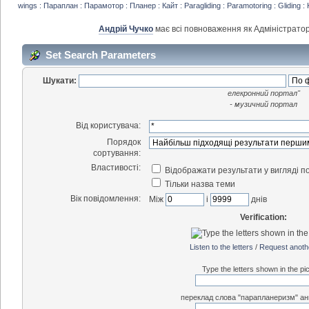
wings : Параплан : Парамотор : Планер : Кайт : Paragliding : Paramotoring : Gliding : 
Андрій Чучко
має всі повноваження як Адміністратор
Set Search Parameters
Шукати:
елекронний портал"
- музичний портал
Від користувача:
Порядок
сортування:
Властивості:
Відображати результати у вигляді п
Тільки назва теми
Вік повідомлення:
Між
і
днів
Verification:
Listen to the letters
/
Request anoth
Type the letters shown in the pic
переклад слова "парапланеризм" анг