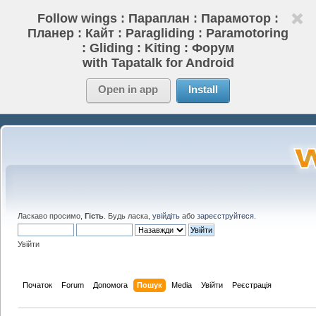
Follow wings : Параплан : Парамотор :
Планер : Кайт : Paragliding : Paramotoring
: Gliding : Kiting : Форум
with Tapatalk for Android
Open in app
Install
Ласкаво просимо,
Гість
. Будь ласка,
увійдіть
або
зареєструйтеся
.
Увійти
Початок
Forum
Допомога
Пошук
Media
Увійти
Реєстрація