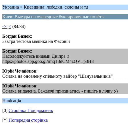
Украина > Киевщина: лебедки, склоны и тд
Киев: Выезды на очередные буксировочные полёты
<<
<
(84/84)
Богдан Базюк
:
Завтра тестова малінка на Фасовій
Богдан Базюк
:
Насолоджуйтесь видами Дніпра ;)
https://photos.app.goo.gl/rmqT3dCM4zQVTp3H8
Юрій Чечайлюк
:
Ссилка на оновлену спільноту вайбер "Шанувальників" ______
Юрій Чечайлюк
:
Ссилка видалена. Бажаючі приєднатись - пишіть в лічку ;-)
Навігація
[0]
Сторінка Повідомлень
[*]
Попередня сторінка