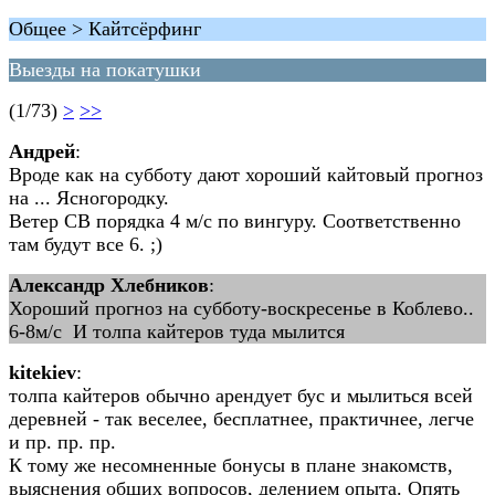
Общее > Кайтсёрфинг
Выезды на покатушки
(1/73)
>
>>
Андрей
:
Вроде как на субботу дают хороший кайтовый прогноз
на ... Ясногородку.
Ветер СВ порядка 4 м/с по вингуру. Соответственно
там будут все 6. ;)
Александр Хлебников
:
Хороший прогноз на субботу-воскресенье в Коблево..
6-8м/с И толпа кайтеров туда мылится
kitekiev
:
толпа кайтеров обычно арендует бус и мылиться всей
деревней - так веселее, бесплатнее, практичнее, легче
и пр. пр. пр.
К тому же несомненные бонусы в плане знакомств,
выяснения общих вопросов, делением опыта. Опять