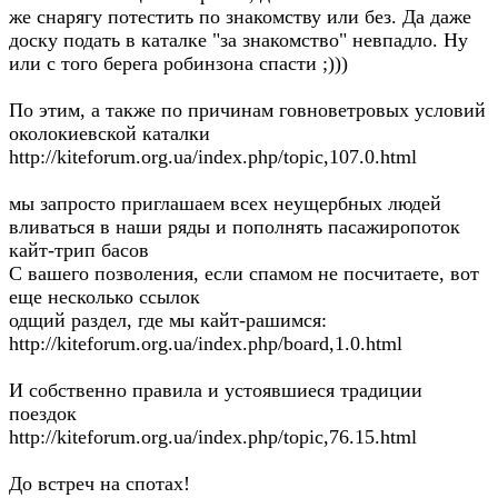
же снарягу потестить по знакомству или без. Да даже
доску подать в каталке "за знакомство" невпадло. Ну
или с того берега робинзона спасти ;)))
По этим, а также по причинам говноветровых условий
околокиевской каталки
http://kiteforum.org.ua/index.php/topic,107.0.html
мы запросто приглашаем всех неущербных людей
вливаться в наши ряды и пополнять пасажиропоток
кайт-трип басов
С вашего позволения, если спамом не посчитаете, вот
еще несколько ссылок
одщий раздел, где мы кайт-рашимся:
http://kiteforum.org.ua/index.php/board,1.0.html
И собственно правила и устоявшиеся традиции
поездок
http://kiteforum.org.ua/index.php/topic,76.15.html
До встреч на спотах!