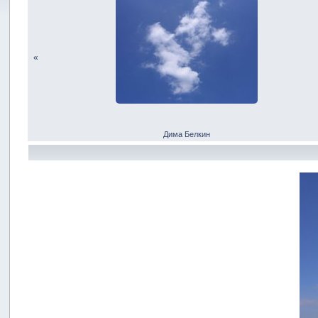
«
Дима Белкин