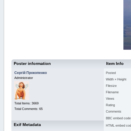
Poster information
Item Info
Сергій Прокопенко
Posted
Administrator
Width × Height
Filesize
Filename
Views
Total Items: 3669
Rating
Total Comments: 65
Comments
BBC embed code
Exif Metadata
HTML embed co