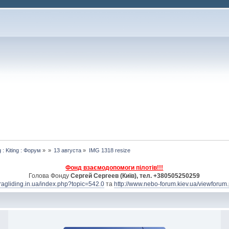
 : Kiting : Форум
»
»
13 августа
»
IMG 1318 resize
Фонд взаємодопомоги пілотів!!!
Голова Фонду
Сергей Сергеев (Київ), тел. +380505250259
aragliding.in.ua/index.php?topic=542.0
та
http://www.nebo-forum.kiev.ua/viewforum