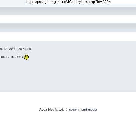
ь 13, 2006, 20:41:59
 там есть ОНО
Aeva Media
1.4c ©
noisen
/
smf-media