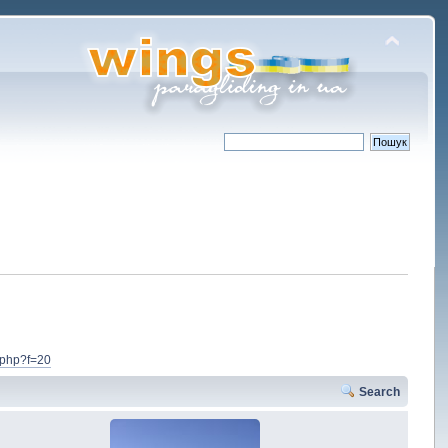
.php?f=20
Search