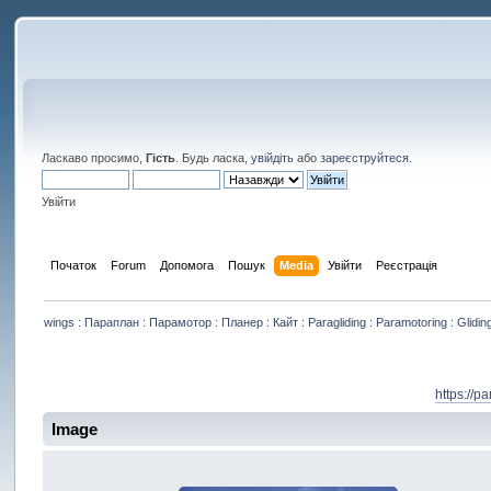
Ласкаво просимо,
Гість
. Будь ласка,
увійдіть
або
зареєструйтеся
.
Увійти
Початок
Forum
Допомога
Пошук
Media
Увійти
Реєстрація
wings : Параплан : Парамотор : Планер : Кайт : Paragliding : Paramotoring : Gliding
https://p
Image