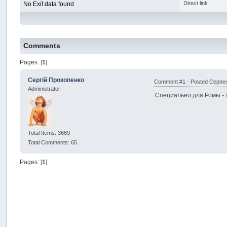
Direct link
No Exif data found
Comments
Pages: [
1
]
Сергій Прокопенко
Comment
#1
- Posted Серпен
Administrator
Специально для Ромы -
Total Items: 3669
Total Comments: 65
Pages: [
1
]