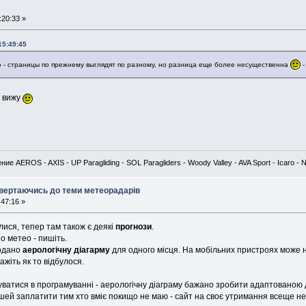
:20:33 »
15:49:45
ю - страницы по прежнему выглядят по разному, но разница еще более несущественна
-
е вижу
е AEROS - AXIS - UP Paragliding - SOL Paragliders - Woody Valley - AVA Sport - Icaro -
овертаючись до теми метеорадарів
:47:16 »
ися, тепер там також є деякі
прогнози
.
о метео - пишіть.
одано
аерологічну діагарму
для одного місця. На мобільних пристроях може 
жіть як то відбулося.
уватися в програмуванні - аерологічну діаграму бажано зробити адаптованою д
ей заплатити тим хто вміє покищо не маю - сайт на своє утримання всеще не