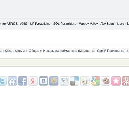
е AEROS - AXIS - UP Paragliding - SOL Paragliders - Woody Valley - AVA Sport - Icaro -
g : Kiting : Форум
»
Общее
»
Наезды на вебмастера
(Модератор:
Сергій Прокопенко
) »