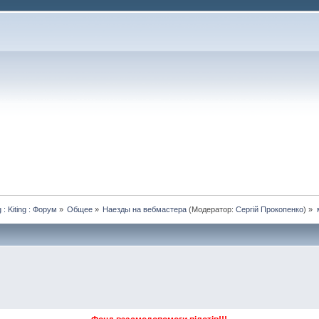
 : Kiting : Форум
»
Общее
»
Наезды на вебмастера
(Модератор:
Сергій Прокопенко
) »