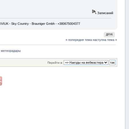
Записаний
 NIVIUK - Sky Country - Brauniger Gmbh - +380675004377
ДРУК
« попередня тема
наступна тема »
метеорадары
Перейти в: