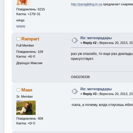
http://paragliding.in.ua
предлагает снаряжени
Повідомлень: 6215
Karma: +170/-31
wings
WWW
Re: метеорадары
Rampart
«
Reply #2 :
Вересень 20, 2013, 15
Full Member
Повідомлень: 109
раз уж спасибо, то еще раз доклад
Karma: +6/-0
присутствует.
Дорощук Максим
О663236338
Re: метеорадары
Maax
«
Reply #3 :
Вересень 20, 2013, 23
Sr. Member
-папа, а почему, когда откусишь ябл
Повідомлень: 409
Karma: +0/-0