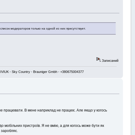
 список модераторов только на одной из них присутствует.
Записаний
 NIVIUK - Sky Country - Brauniger Gmbh - +380675004377
не працювати. В мене наприклад не працює. Але якщо у когось
о мобільних пристроїв. Я не вмію, а для когось може бути як
 заробляє.