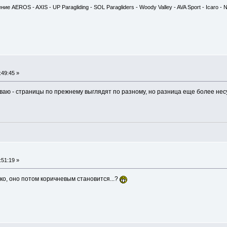
е AEROS - AXIS - UP Paragliding - SOL Paragliders - Woody Valley - AVA Sport - Icaro -
:49:45 »
ываю - страницы по прежнему выглядят по разному, но разница еще более н
:51:19 »
око, оно потом коричневым становится...?