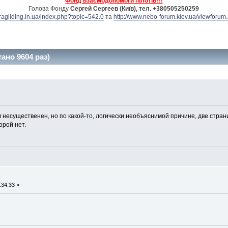
Фонд взаємодопомоги пілотів!!!
Голова Фонду
Сергей Сергеев (Київ), тел. +380505250259
aragliding.in.ua/index.php?topic=542.0
та
http://www.nebo-forum.kiev.ua/viewforum
ано 9604 раз)
м несущественен, но по какой-то, логически необъяснимой причине, две стра
орой нет.
:34:33 »