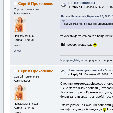
Re: метеорадары
Сергій Прокопенко
«
Reply #4 :
Вересень 26, 2013, 15
Сергей Прокопенко
Administrator
Цитата: Rampart від Вересень 20, 2013, 
раз уж спасибо, то еще раз докладыва
там есть где то список? я ваще их н
Повідомлень: 6215
Karma: +170/-31
ЗЫ проверим еще раз
wings
WWW
http://paragliding.in.ua
предлагает снаряжени
З першим днем весни! або п
Сергій Прокопенко
«
Reply #5 :
Березень 01, 2018, 15
Сергей Прокопенко
Administrator
Сторінки
метеорадарів
дещо оновил
Якщо маєте якісь пропозиції стосовн
Також на сторінці
Прогноз погоди
д
флеш запрацював на андроїді - розка
Повідомлень: 6215
І може у когось є бажання попрактик
Karma: +170/-31
портфоліо для роботодавців
Грош
wings