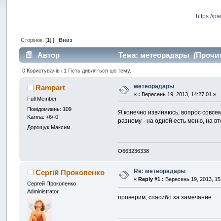
https://p
Сторінок: [
1
] |
Вниз
Автор
Тема: метеорадары (Прочит
0 Користувачів і 1 Гість дивляться цю тему.
метеорадары
Rampart
«
:
Вересень 19, 2013, 14:27:01 »
Full Member
Повідомлень: 109
Я конечно извиняюсь, вопрос совсе
Karma: +6/-0
разному - на одной есть меню, на вт
Дорощук Максим
О663236338
Re: метеорадары
Сергій Прокопенко
«
Reply #1 :
Вересень 19, 2013, 15
Сергей Прокопенко
Administrator
проверим, спасибо за замечание