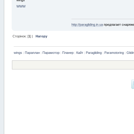
WWW
http://paragliding.in.ua
предлагает снаряжени
Сторінок: [
1
] |
Нагору
wings : Параплан : Парамотор : Планер : Кайт : Paragliding : Paramotoring : Glidin