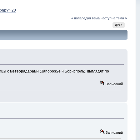
.php?f=20
« попередня тема
наступна тема »
ДРУК
ницы с метеорадарами (Запорожье и Борисполь), выглядят по
Записаний
Записаний