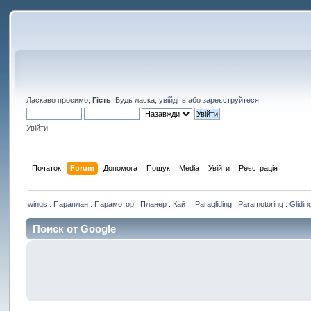
Ласкаво просимо,
Гість
. Будь ласка,
увійдіть
або
зареєструйтеся
.
Увійти
Початок
Forum
Допомога
Пошук
Media
Увійти
Реєстрація
wings : Параплан : Парамотор : Планер : Кайт : Paragliding : Paramotoring : Gliding
Поиск от Google