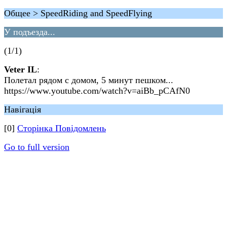
Общее > SpeedRiding and SpeedFlying
У подъезда...
(1/1)
Veter IL
:
Полетал рядом с домом, 5 минут пешком...
https://www.youtube.com/watch?v=aiBb_pCAfN0
Навігація
[0]
Сторінка Повідомлень
Go to full version