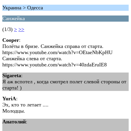
Украина > Одесса
Санжейка
(1/3)
>
>>
Cooper
:
Полёты в бризе. Санжейка справа от старта.
https://www.youtube.com/watch?v=OEtaeNbKpHU
Санжейка слева от старта.
https://www.youtube.com/watch?v=40zdaEruIE8
Sigareta
:
Я аж вспотел , когда смотрел полет слевой стороны от
старта! )
YuriA
:
Эх, кто то летает ....
Молодцы.
Анатолий
: