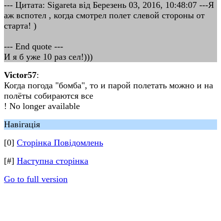
--- Цитата: Sigareta від Березень 03, 2016, 10:48:07 ---Я
аж вспотел , когда смотрел полет слевой стороны от
старта! )
--- End quote ---
И я б уже 10 раз сел!)))
Victor57
:
Когда погода "бомба", то и парой полетать можно и на
полёты собираются все
! No longer available
Навігація
[0]
Сторінка Повідомлень
[#]
Наступна сторінка
Go to full version