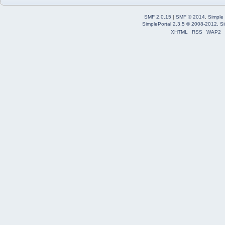
SMF 2.0.15
|
SMF © 2014
,
Simple
SimplePortal 2.3.5 © 2008-2012, Si
XHTML
RSS
WAP2