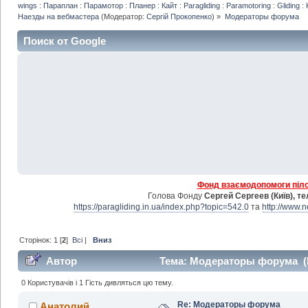
wings : Параплан : Парамотор : Планер : Кайт : Paragliding : Paramotoring : Gliding : 
Наезды на вебмастера
(Модератор:
Сергій Прокопенко
) »
Модераторы форума
Поиск от Google
Фонд взаємодопомоги пілот
Голова Фонду
Сергей Сергеев (Київ), т
https://paragliding.in.ua/index.php?topic=542.0
та
http://www.
Сторінок:
1
[
2
]
Всі
|
Вниз
Автор
Тема: Модераторы форума (П
0 Користувачів і 1 Гість дивляться цю тему.
Re: Модераторы форума
Анатолий