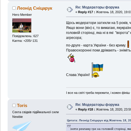
Re: Модераторы форума
Леонід Сніцарук
«
Reply #17 :
Жовтень 18, 2020, 19:0
Hero Member
Щось модератори затихли на 5 років, чи 
Якщо вони (він) є, то вимагаю, якукраї
головній сторінці, яка ні в які "ворота
Повідомлень: 627
агресора;
Karma: +205/-131
по-друге - карта України - без криму.
Правоохоронні поки дрімають - зніміть
Слава Україні!
І все на світі треба пережити, і кожен фініш -
Re: Модераторы форума
Toris
«
Reply #18 :
Жовтень 18, 2020, 23:5
Секта свідків підіймальної сили
Newbie
Цитата: Леонід Сніцарук від Жовтень 18, 20
зняти рекламу гри на головній сторінці, яка