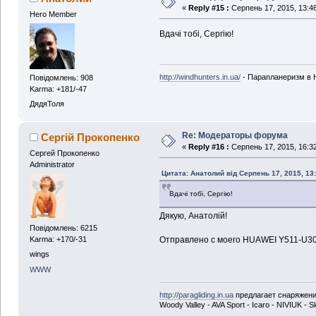
«
Reply #15 :
Серпень 17, 2015, 13:46
Hero Member
Вдачі тобі, Сергію!
http://windhunters.in.ua/
- Парапланеризм в 
Повідомлень: 908
Karma: +181/-47
ДядяТоля
Re: Модераторы форума
Сергій Прокопенко
«
Reply #16 :
Серпень 17, 2015, 16:32
Сергей Прокопенко
Administrator
Цитата: Анатолий від Серпень 17, 2015, 13
Вдачі тобі, Сергію!
Дякую, Анатолій!
Повідомлень: 6215
Отправлено с моего HUAWEI Y511-U30 
Karma: +170/-31
wings
WWW
http://paragliding.in.ua
предлагает снаряжение 
Woody Valley - AVA Sport - Icaro - NIVIUK -