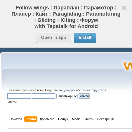
Follow wings : Параплан : Парамотор :
Планер : Кайт : Paragliding : Paramotoring
: Gliding : Kiting : Форум
with Tapatalk for Android
Open in app
Install
Ласкаво просимо,
Гість
. Будь ласка,
увійдіть
або
зареєструйтеся
.
Увійти
Початок
Forum
Допомога
Пошук
Media
Увійти
Реєстрація