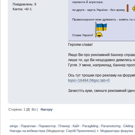
окупанта й агресора;
Повідомлень: 9
Karma: +6/-1
по-друге - карта України - без криму.
Правоохоронні поки дрімають - зніміть та
Слава Україні!
Героям слава!
Якщо Ви про рекламний баннер справа 
лише те, що Ви нещодавно дивились н
Гугля. У мене, наприклад, баннер проп
Ось тут трошки про рекламу на форумі
topic=16484.0#gsc.tab=0
Зачистіть куки, скиньте рекламний іден
Сторінок:
1
[
2
]
Всі
|
Нагору
wings : Параплан : Парамотор : Планер : Кайт : Paragliding : Paramotoring : Gliding :
Наезды на вебмастера
(Модератор:
Сергій Прокопенко
) »
Модераторы форума