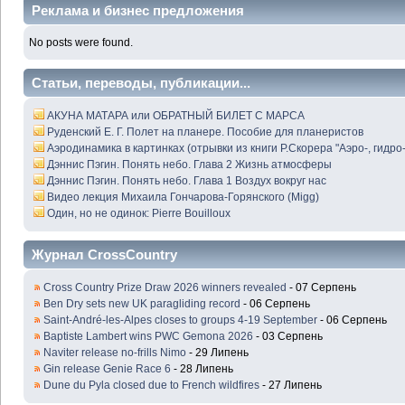
Реклама и бизнес предложения
No posts were found.
Статьи, переводы, публикации...
АКУНА МАТАРА или ОБРАТНЫЙ БИЛЕТ С МАРСА
Руденский Е. Г. Полет на планере. Пособие для планеристов
Аэродинамика в картинках (отрывки из книги Р.Скорера "Аэро-, гидро
Дэннис Пэгин. Понять небо. Глава 2 Жизнь атмосферы
Дэннис Пэгин. Понять небо. Глава 1 Воздух вокруг нас
Видео лекция Михаила Гончарова-Горянского (Migg)
Один, но не одинок: Pierre Bouilloux
Журнал CrossCountry
Cross Country Prize Draw 2026 winners revealed
- 07 Серпень
Ben Dry sets new UK paragliding record
- 06 Серпень
Saint-André-les-Alpes closes to groups 4-19 September
- 06 Серпень
Baptiste Lambert wins PWC Gemona 2026
- 03 Серпень
Naviter release no-frills Nimo
- 29 Липень
Gin release Genie Race 6
- 28 Липень
Dune du Pyla closed due to French wildfires
- 27 Липень