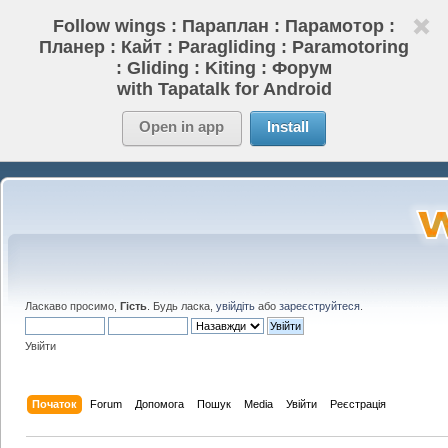
Follow wings : Параплан : Парамотор :
Планер : Кайт : Paragliding : Paramotoring
: Gliding : Kiting : Форум
with Tapatalk for Android
Open in app
Install
Ласкаво просимо,
Гість
. Будь ласка,
увійдіть
або
зареєструйтеся
.
Увійти
Початок
Forum
Допомога
Пошук
Media
Увійти
Реєстрація