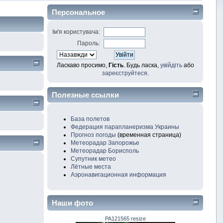
Персональное
Ім'я користувача:
Пароль:
Ласкаво просимо,
Гість
. Будь ласка,
увійдіть
або
зареєструйтеся
.
Полезные ссылки
База полетов
Федерация парапланеризма Украины
Прогноз погоды
(временная страница)
Метеорадар Запорожье
Метеорадар Борисполь
Супутник метео
Лётные места
Аэронавигационная информация
Наши фото
PA121565 resize