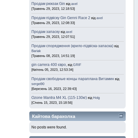
Продам рюкзак Gin
від
axel
[Травень 29, 2023, 12:18:53]
Продам підвіску Gin Genni Race 2
від
axel
[Травень 29, 2023, 12:08:33]
Продам запаску
від
axel
[Травень 29, 2023, 12:07:51]
Продам спорядження (крило-підвіска-запаска)
від
Bariak
[Травень 08, 2023, 14:51:19]
gin carrera 400 євро,
від
GRIF
[Квітень 05, 2023, 12:53:34]
Продам свободные концы параплана Витамин
від
sergei90
[Березень 16, 2023, 22:39:43]
Ozone Mantra M4 XL (115-130кг)
від
Holg
[Січень 15, 2023, 15:18:56]
Кайтова барахолка
No posts were found.