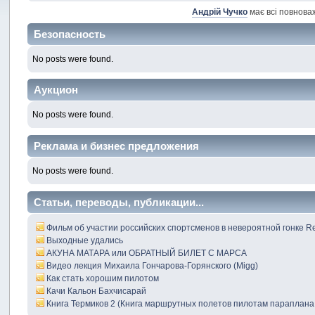
Андрій Чучко
має всі повнова
Безопасность
No posts were found.
Аукцион
No posts were found.
Реклама и бизнес предложения
No posts were found.
Статьи, переводы, публикации...
Фильм oб yчacтии poccийcкиx cпopтcмeнoв в нeвepoятнoй гoнкe Rеd
Выходные удались
АКУНА МАТАРА или ОБРАТНЫЙ БИЛЕТ С МАРСА
Видео лекция Михаила Гончарова-Горянского (Migg)
Как стать хорошим пилотом
Качи Кальон Бахчисарай
Книга Термиков 2 (Книга маршрутных полетов пилотам параплана