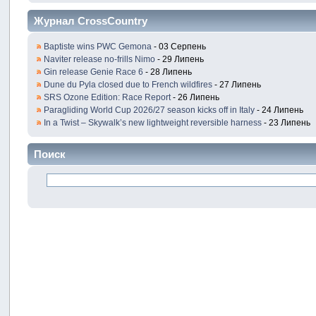
Журнал CrossCountry
Baptiste wins PWC Gemona
- 03 Серпень
Naviter release no-frills Nimo
- 29 Липень
Gin release Genie Race 6
- 28 Липень
Dune du Pyla closed due to French wildfires
- 27 Липень
SRS Ozone Edition: Race Report
- 26 Липень
Paragliding World Cup 2026/27 season kicks off in Italy
- 24 Липень
In a Twist – Skywalk’s new lightweight reversible harness
- 23 Липень
Поиск