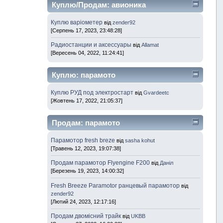
Куплю/Продам: авионика
Куплю варіометер
від
zender92
[Серпень 17, 2023, 23:48:28]
Радиостанции и аксессуары
від
Allamat
[Вересень 04, 2022, 11:24:41]
Куплю: парамото
Куплю РУД под электростарт
від
Gvardeetc
[Жовтень 17, 2022, 21:05:37]
Продам: парамото
Парамотор fresh breze
від
sasha kohut
[Травень 12, 2023, 19:07:38]
Продам парамотор Flyengine F200
від
Даніл
[Березень 19, 2023, 14:00:32]
Fresh Breeze Paramotor ранцевый парамотор
від
zender92
[Лютий 24, 2023, 12:17:16]
Продам двомісний трайк
від
UKBB