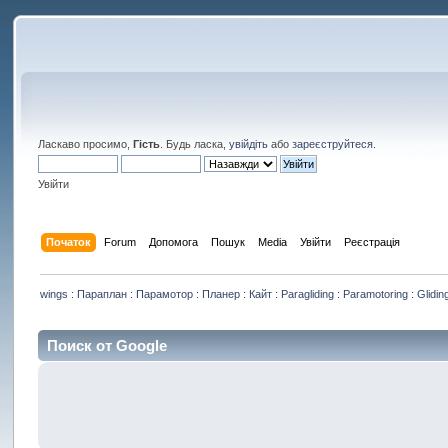
Ласкаво просимо,
Гість
. Будь ласка,
увійдіть
або
зареєструйтеся
.
Увійти
Початок
Forum
Допомога
Пошук
Media
Увійти
Реєстрація
wings : Параплан : Парамотор : Планер : Кайт : Paragliding : Paramotoring : Gliding
Поиск от Google