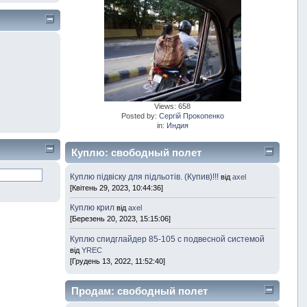
Views: 658
Posted by:
Сергій Прокопенко
in:
Индия
Куплю: свободный полет
Куплю підвіску для підльотів. (Купив)!!!
від
axel
[Квітень 29, 2023, 10:44:36]
Куплю крил
від
axel
[Березень 20, 2023, 15:15:06]
Куплю спидглайдер 85-105 с подвесной системой
від
YREC
[Грудень 13, 2022, 11:52:40]
Продам: свободный полет