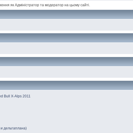
ження як Адміністратор та модератор на цьому сайті.
 Вull Х-Аlрs 2011
 и дельтаплана)