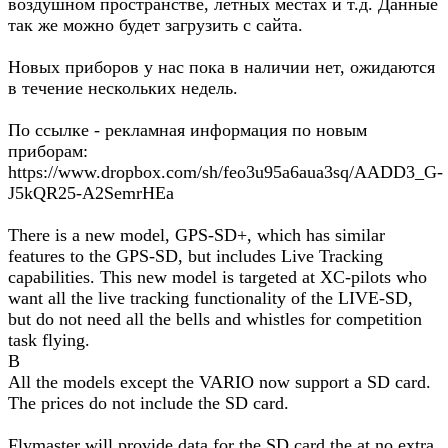
воздушном пространстве, летных местах и т.д. Данные
так же можно будет загрузить с сайта.
Новых приборов у нас пока в наличии нет, ожидаются
в течение нескольких недель.
По ссылке - рекламная информация по новым
приборам:
https://www.dropbox.com/sh/feo3u95a6aua3sq/AADD3_G-
J5kQR25-A2SemrHEa
There is a new model, GPS-SD+, which has similar
features to the GPS-SD, but includes Live Tracking
capabilities. This new model is targeted at XC-pilots who
want all the live tracking functionality of the LIVE-SD,
but do not need all the bells and whistles for competition
task flying.
В
All the models except the VARIO now support a SD card.
The prices do not include the SD card.
Flymaster will provide data for the SD card the at no extra