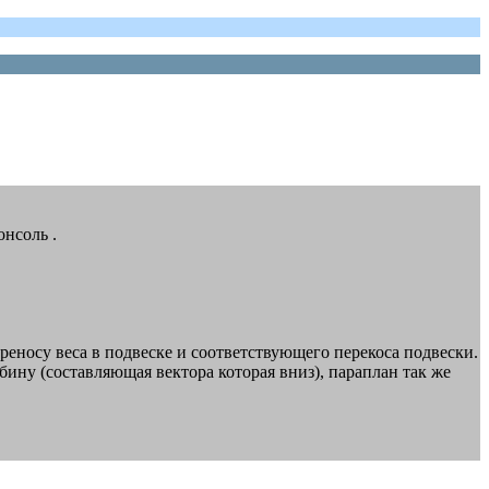
онсоль .
еносу веса в подвеске и соответствующего перекоса подвески.
бину (составляющая вектора которая вниз), параплан так же