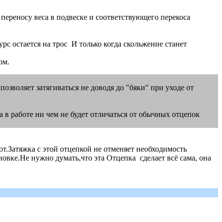
переносу веса в подвеске и соответствующего перекоса
рс остается на трос И только когда скольжение станет
ом.
озволяет затягиваться не доводя до "бяки" при уходе от
 в работе ни чем не будет отличаться от обычных отцепок
ают.Затяжка с этой отцепкой не отменяет необходимость
овке.Не нужно думать,что эта Отцепка сделает всё сама, она