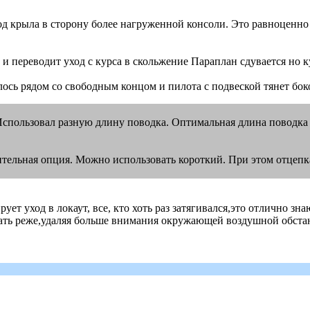
 крыла в сторону более нагруженной консоли. Это равноценно 
 переводит уход с курса в скольжение Параплан сдувается но ку
лось рядом со свободным концом и пилота с подвеской тянет бок
Использовал разную длину поводка. Оптимальная длина поводка п
тельная опция. Можно использовать короткий. При этом отцепка
ет уход в локаут, все, кто хоть раз затягивался,это отлично зн
елать реже,удаляя больше внимания окружающей воздушной обстан