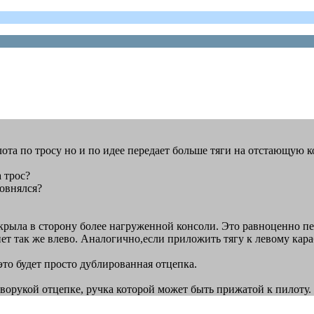
лота по тросу но и по идее передает больше тяги на отстающую к
 трос?
ровнялся?
рыла в сторону более нагруженной консоли. Это равноценно пер
ет так же влево. Аналогично,если приложить тягу к левому кара
то будет просто дублированная отцепка.
ворукой отцепке, ручка которой может быть прижатой к пилоту.