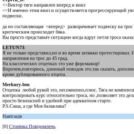
<<Вектор тяги направлен вперед и вниз
<<И именно этим вниз и осуществляется прогрессирующий увод
подвески.
да но составляющая <вперед> разворачивает подвеску на трос и
критическим происходит бяка.
Вы просто представьте ситуацию когда вдруг петля троса оказа
LETUN73
:
Я не только представил,но и во время затяжки протестировал. 
направления на трос до 45 град.
На классических отцепках это уже форсмажор!
Впрочем,повторюсь, длинный поводок это,так сказать, дополни
кроме дублированного отцепа.
Merkury-bm
:
Отцепка любой рукой это, несомненно,плюс. Тяга не компенсиру
контролировать курс относительно троса, но ,позволяет это д
просто безопасней и удобней при адекватном старте.
Р.S.Саша, а где Моя балаклава?
Навігація
[0]
Сторінка Повідомлень