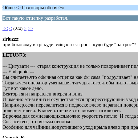
Общее > Разговоры обо всём
Вот такую отцепку разработал.
<<
<
(2/4)
>
>>
siriuzzz
:
при боковому вітрі куди зміщається трос і куди буде “на трос”?
LETUN73
:
--- Цитувати --- старая конструкция не только поворачивает пи
--- End quote ---
Вы считаете,что обычная отцепка как бы сама "подруливает" на
Тогда зачем оператор уменьшает тягу для того,чтобы пилот вы
Тут вот какое дело.
Вектор тяги направлен вперед и вниз
И именно этим вниз и осуществляется прогрессирующий увод к
Например,если перевалиться в подвеске влево,параплан поверн
повернет влево. В моей отцепке этот момент исключен.
Впрочем,для сомневающихся,можно укоротить петлю. И тогда э
Согласитесь, это весьма неплохо.
Особенно для чайника,допустившего уход крыла влево при пра
Сергей_В
: