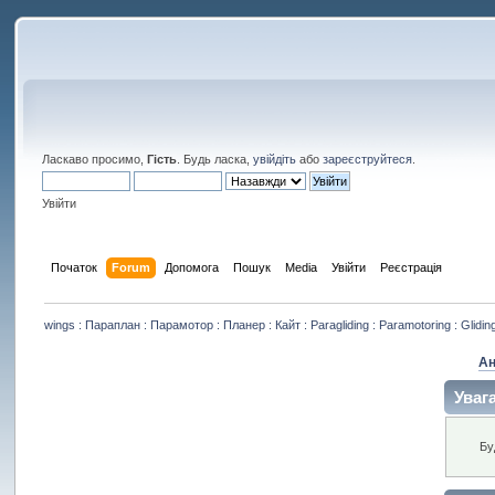
Ласкаво просимо,
Гість
. Будь ласка,
увійдіть
або
зареєструйтеся
.
Увійти
Початок
Forum
Допомога
Пошук
Media
Увійти
Реєстрація
wings : Параплан : Парамотор : Планер : Кайт : Paragliding : Paramotoring : Gliding
Ан
Увага
Бу