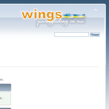
ті.
т :