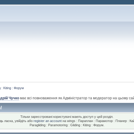
 : Kiting : Форум
дрій Чучко
має всі повноваження як Адміністратор та модератор на цьому сай
!
Тільки зареєстровані користувачі мають доступ у цей розділ.
дь ласка, увійдіть або
register an account
на wings : Параплан : Парамотор : Планер : Кай
Paragliding : Paramotoring : Gliding : Kiting : Форум.