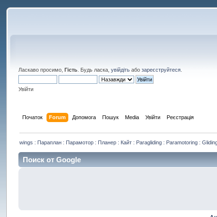
Ласкаво просимо,
Гість
. Будь ласка,
увійдіть
або
зареєструйтеся
.
Увійти
Початок
Forum
Допомога
Пошук
Media
Увійти
Реєстрація
wings : Параплан : Парамотор : Планер : Кайт : Paragliding : Paramotoring : Gliding
Поиск от Google