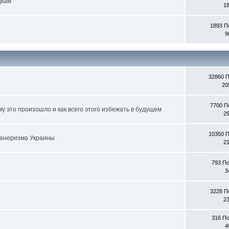
дкам
1
1893 П
9
32860 
20
7700 П
 это произошло и как всего этого избежать в будущем
2
10350 
ланеризма Украины
2
793 П
3
3228 П
2
316 П
4