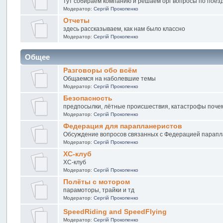
тут собираем компанию и решаем орг вопросы по поез
Модератор:
Сергій Прокопенко
Отчеты
здесь рассказываем, как нам было классно
Модератор:
Сергій Прокопенко
Общее
Разговоры обо всём
Общаемся на наболевшие темы
Модератор:
Сергій Прокопенко
Безопасность
предпосылки, лётные происшествия, катастрофы почему
Модератор:
Сергій Прокопенко
Федерация для парапланеристов
Обсуждение вопросов связанных с Федерацией парап
Модератор:
Сергій Прокопенко
XC-клуб
XC-клуб
Модератор:
Сергій Прокопенко
Полёты с мотором
парамоторы, трайки и тд
Модератор:
Сергій Прокопенко
SpeedRiding and SpeedFlying
Модератор:
Сергій Прокопенко