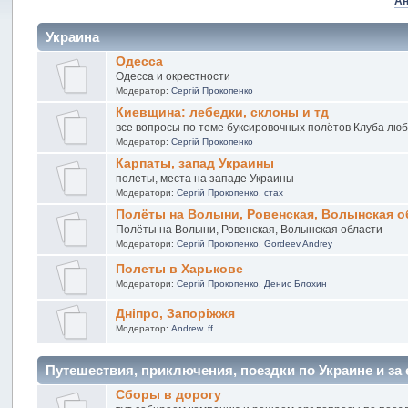
Ан
Украина
Одесса
Одесса и окрестности
Модератор:
Сергій Прокопенко
Киевщина: лебедки, склоны и тд
все вопросы по теме буксировочных полётов Клуба лю
Модератор:
Сергій Прокопенко
Карпаты, запад Украины
полеты, места на западе Украины
Модератори:
Сергій Прокопенко
,
стах
Полёты на Волыни, Ровенская, Волынская о
Полёты на Волыни, Ровенская, Волынская области
Модератори:
Сергій Прокопенко
,
Gordeev Andrey
Полеты в Харькове
Модератори:
Сергій Прокопенко
,
Денис Блохин
Дніпро, Запоріжжя
Модератор:
Andrew. ff
Путешествия, приключения, поездки по Украине и за
Сборы в дорогу