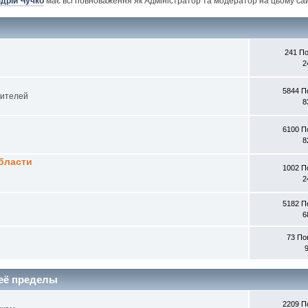
дрій Чучко
має всі повноваження як Адміністратор та модератор на цьому сай
241 П
2
5844 П
бителей
8
6100 П
8
бласти
1002 П
2
5182 П
6
73 По
 её пределы
2209 П