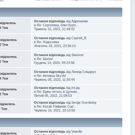
ті.
Остання відповідь
від
Адреналин
овідомлень
в
Re: Сергеевка, близ Куро...
4 Тем
Травень 22, 2021, 21:49:02
Остання відповідь
від
Сергей_В
овідомлень
в
Re: Ходосовка
3 Тем
Жовтень 18, 2021, 23:36:13
Остання відповідь
від
Stasmor
овідомлень
в
Re: Шопки
2 Тем
Грудень 14, 2020, 09:23:58
Остання відповідь
від
Леонід Сніцарук
овідомлень
в
Re: Активка SkyVol
4 Тем
Червень 05, 2022, 11:55:44
Остання відповідь
від
mr.jay
овідомлень
в
Re: Едем летать в Цуповк...
8 Тем
Лютий 05, 2022, 21:08:53
Остання відповідь
від
Sergiy Gurnitskiy
відомлень
в
Re: Kozak Flatlands Cup'...
9 Тем
Червень 16, 2021, 10:13:55
Остання відповідь
від
Vaasiliy
овідомлень