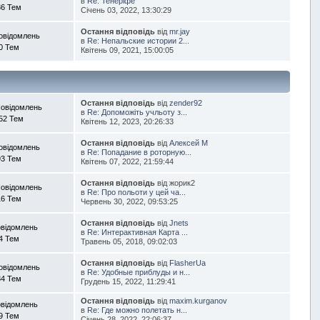
в
Re: Тенеріфе
86 Тем
Січень 03, 2022, 13:30:29
Остання відповідь
від
mr.jay
овідомлень
в
Re: Непальские истории 2...
0 Тем
Квітень 09, 2021, 15:00:05
Остання відповідь
від
zender92
Повідомлень
в
Re: Допоможіть учльоту з...
52 Тем
Квітень 12, 2023, 20:26:33
Остання відповідь
від
Алексей М
овідомлень
в
Re: Попадание в роторную...
93 Тем
Квітень 07, 2022, 21:59:44
Остання відповідь
від жорик2
Повідомлень
в
Re: Про польоти у цей ча...
16 Тем
Червень 30, 2022, 09:53:25
Остання відповідь
від
Jnets
овідомлень
в
Re: Интерактивная Карта ...
4 Тем
Травень 05, 2018, 09:02:03
Остання відповідь
від
FlasherUa
овідомлень
в
Re: Удобные приблуды и н...
34 Тем
Грудень 15, 2022, 11:29:41
Остання відповідь
від
maxim.kurganov
овідомлень
в
Re: Где можно полетать н...
9 Тем
Січень 28, 2022, 22:06:37