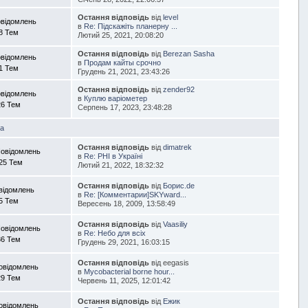
Остання відповідь
від
level
овідомлень
в
Re: Підскажіть планерну ...
8 Тем
Лютий 25, 2021, 20:08:20
Остання відповідь
від
Berezan Sasha
овідомлень
в
Продам кайты срочно
1 Тем
Грудень 21, 2021, 23:43:26
Остання відповідь
від
zender92
овідомлень
в
Куплю варіометер
26 Тем
Серпень 17, 2023, 23:48:28
ка
Остання відповідь
від
dimatrek
Повідомлень
в
Re: PHI в Україні
25 Тем
Лютий 21, 2022, 18:32:32
Остання відповідь
від
Борис.de
відомлень
в
Re: [Комментарии]SKYward...
5 Тем
Вересень 18, 2009, 13:58:49
Остання відповідь
від
Vaasiliy
Повідомлень
в
Re: Небо для всіх
86 Тем
Грудень 29, 2021, 16:03:15
Остання відповідь
від eegasis
овідомлень
в
Mycobacterial borne hour...
29 Тем
Червень 11, 2025, 12:01:42
Остання відповідь
від
Ежик
овідомлень