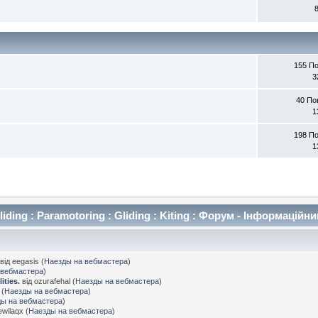
155 П
3
40 По
1
198 П
1
iding : Paramotoring : Gliding : Kiting : Форум - Інформаційн
.
від eegasis (
Наезды на вебмастера
)
 вебмастера
)
ities.
від ozurafehal (
Наезды на вебмастера
)
 (
Наезды на вебмастера
)
ы на вебмастера
)
ewilaqx (
Наезды на вебмастера
)