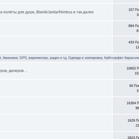
157 П
 полёты для души, Blanik/Jantar/Nimbus и так далее
1
894 П
8
433 П
1
т
,
Авионика: GPS, вариометры, радио и тд
,
Одежда и экипировка
,
Кайтсерфінг барахол
10652 
ов, дилеров ...
15
60 По
1
16304 
8
1629 П
2
2823 П