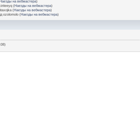
Наезды на вебмастера
)
ciriteeyq (
Наезды на вебмастера
)
itaxojka (
Наезды на вебмастера
)
ід ozolomolo (
Наезды на вебмастера
)
:08)