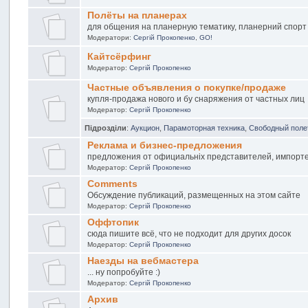
Полёты на планерах
для общения на планерную тематику, планерний спорт и
Модератори:
Сергій Прокопенко
,
GO!
Кайтсёрфинг
Модератор:
Сергій Прокопенко
Частные объявления о покупке/продаже
купля-продажа нового и бу снаряжения от частных лиц
Модератор:
Сергій Прокопенко
Підрозділи
:
Аукцион
,
Парамоторная техника
,
Свободный поле
Реклама и бизнес-предложения
предложения от официальніх представителей, импортер
Модератор:
Сергій Прокопенко
Comments
Обсуждение публикаций, размещенных на этом сайте
Модератор:
Сергій Прокопенко
Оффтопик
сюда пишите всё, что не подходит для других досок
Модератор:
Сергій Прокопенко
Наезды на вебмастера
... ну попробуйте :)
Модератор:
Сергій Прокопенко
Архив