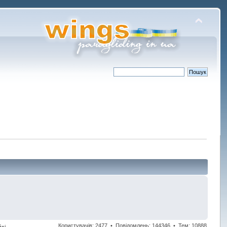
Користувачів: 2477 • Повідомлень: 144346 • Тем: 10888