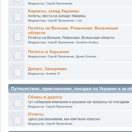
Модератор:
Сергій Прокопенко
Карпаты, запад Украины
полеты, места на западе Украины
Модератори:
Сергій Прокопенко
,
стах
Полёты на Волыни, Ровенская, Волынская
области
Полёты на Волыни, Ровенская, Волынская области
Модератори:
Сергій Прокопенко
,
Gordeev Andrey
Полеты в Харькове
Модератори:
Сергій Прокопенко
,
Денис Блохин
Дніпро, Запоріжжя
Модератор:
Andrew. ff
Путешествия, приключения, поездки по Украине и за е
Сборы в дорогу
тут собираем компанию и решаем орг вопросы по поездкам
Модератор:
Сергій Прокопенко
Отчеты
здесь рассказываем, как нам было классно
Модератор:
Сергій Прокопенко