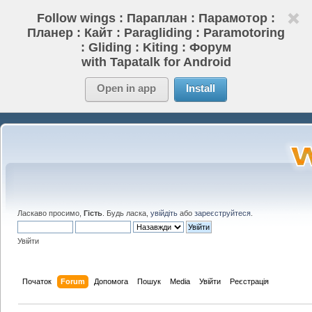
Follow wings : Параплан : Парамотор :
Планер : Кайт : Paragliding : Paramotoring
: Gliding : Kiting : Форум
with Tapatalk for Android
Open in app
Install
Ласкаво просимо,
Гість
. Будь ласка,
увійдіть
або
зареєструйтеся
.
Увійти
Початок
Forum
Допомога
Пошук
Media
Увійти
Реєстрація