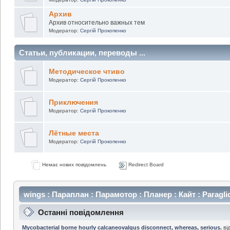
Архив
Архив относительно важных тем
Модератор:
Сергій Прокопенко
Статьи, публикации, переводы ...
Методическое чтиво
Модератор:
Сергій Прокопенко
Приключения
Модератор:
Сергій Прокопенко
Лётные места
Модератор:
Сергій Прокопенко
Немає нових повідомлень
Redirect Board
wings : Параплан : Парамотор : Планер : Кайт : Paraglidi
Kiting : Форум - Інформаційний центр
Останні повідомлення
Mycobacterial borne hourly calcaneovalgus disconnect, whereas, serious.
ві