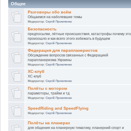
Общее
Разговоры обо всём
Общаемся на наболевшие темы
Модератор:
Сергій Прокопенко
Безопасность
предпосылки, лётные происшествия, катастрофы почему это
произошло и как всего этого избежать в будущем
Модератор:
Сергій Прокопенко
Федерация для парапланеристов
Обсуждение вопросов связанных с Федерацией
парапланеризма Украины
Модератор:
Сергій Прокопенко
XC-клуб
XC-клуб
Модератор:
Сергій Прокопенко
Полёты с мотором
парамоторы, трайки и тд
Модератор:
Сергій Прокопенко
SpeedRiding and SpeedFlying
Модератор:
Сергій Прокопенко
Полёты на планерах
для общения на планерную тематику, планерний спорт и