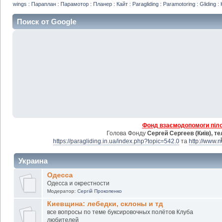
wings : Параплан : Парамотор : Планер : Кайт : Paragliding : Paramotoring : Gliding : 
Поиск от Google
Фонд взаємодопомоги пілот
Голова Фонду
Сергей Сергеев (Київ), т
https://paragliding.in.ua/index.php?topic=542.0
та
http://www.
Украина
Одесса
Одесса и окрестности
Модератор:
Сергій Прокопенко
Киевщина: лебедки, склоны и тд
все вопросы по теме буксировочных полётов Клуба
любителей