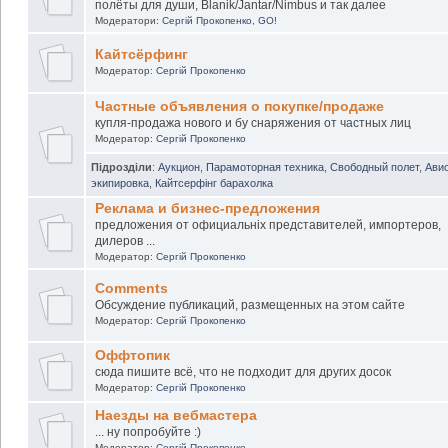
полёты для души, Blanik/Jantar/Nimbus и так далее
Модератори:
Сергій Прокопенко
,
GO!
Кайтсёрфинг
Модератор:
Сергій Прокопенко
Частные объявления о покупке/продаже
купля-продажа нового и бу снаряжения от частных лиц
Модератор:
Сергій Прокопенко
Підрозділи
:
Аукцион
,
Парамоторная техника
,
Свободный полет
,
Авио
экипировка
,
Кайтсерфінг барахолка
Реклама и бизнес-предложения
предложения от официальніх представителей, импортеров,
дилеров ...
Модератор:
Сергій Прокопенко
Comments
Обсуждение публикаций, размещенных на этом сайте
Модератор:
Сергій Прокопенко
Оффтопик
сюда пишите всё, что не подходит для других досок
Модератор:
Сергій Прокопенко
Наезды на вебмастера
... ну попробуйте :)
Модератор:
Сергій Прокопенко