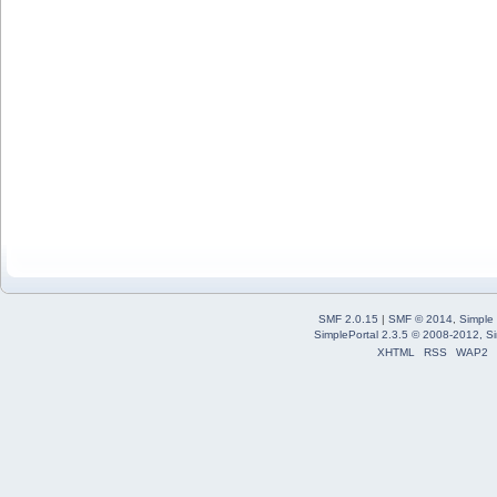
SMF 2.0.15
|
SMF © 2014
,
Simple
SimplePortal 2.3.5 © 2008-2012, Si
XHTML
RSS
WAP2