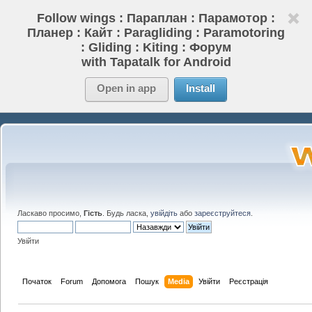
Follow wings : Параплан : Парамотор :
Планер : Кайт : Paragliding : Paramotoring
: Gliding : Kiting : Форум
with Tapatalk for Android
Open in app
Install
Ласкаво просимо,
Гість
. Будь ласка,
увійдіть
або
зареєструйтеся
.
Увійти
Початок
Forum
Допомога
Пошук
Media
Увійти
Реєстрація