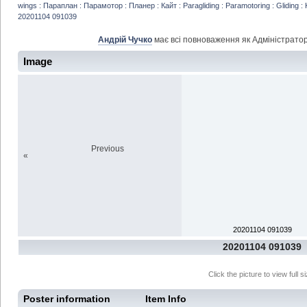
wings : Параплан : Парамотор : Планер : Кайт : Paragliding : Paramotoring : Gliding : 
20201104 091039
Андрій Чучко
має всі повноваження як Адміністратор
Image
Previous
«
20201104 091039
20201104 091039
Click the picture to view full si
Poster information
Item Info