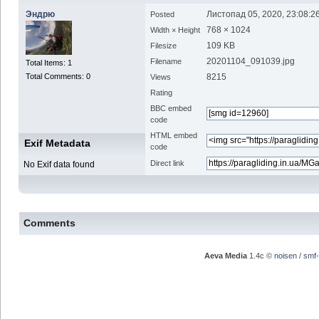
Эндрю
Листопад 05, 2020, 23:08:2
Posted
768 × 1024
Width × Height
109 KB
Filesize
20201104_091039.jpg
Filename
Total Items: 1
Total Comments: 0
8215
Views
Rating
BBC embed
code
HTML embed
Exif Metadata
code
Direct link
No Exif data found
Comments
Aeva Media
1.4c ©
noisen
/
smf