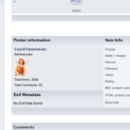
«
20024
Poster information
Item Info
Сергій Прокопенко
Posted
Administrator
Width × Height
Filesize
Filename
Views
Total Items: 3669
Rating
Total Comments: 65
BBC embed code
Exif Metadata
HTML embed co
Direct link
No Exif data found
Comments