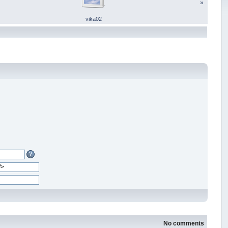
»
vika02
No comments