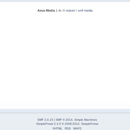
Aeva Media
1.4c ©
noisen
/
smf-media
SMF 2.0.15
|
SMF © 2014
,
Simple Machines
SimplePortal 2.3.5 © 2008-2012, SimplePortal
XHTML
RSS
WAP2