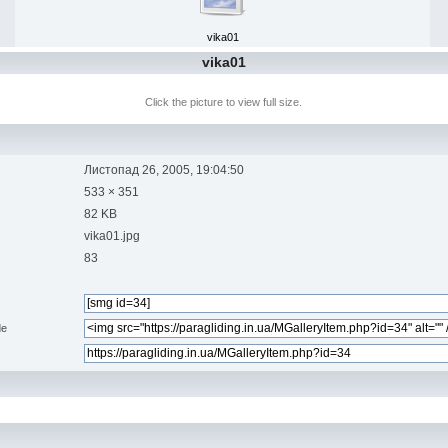
vika01
vika01
Click the picture to view full size.
Листопад 26, 2005, 19:04:50
533 × 351
82 KB
vika01.jpg
83
de