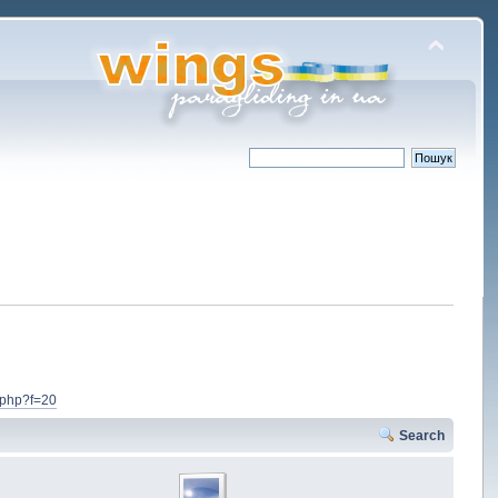
.php?f=20
Search