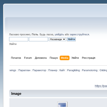
Ласкаво просимо,
Гість
. Будь ласка,
увійдіть
або
зареєструйтеся
.
Увійти
Початок
Forum
Допомога
Пошук
Media
Увійти
Реєстрація
wings : Параплан : Парамотор : Планер : Кайт : Paragliding : Paramotoring : Gliding
https://p
Image