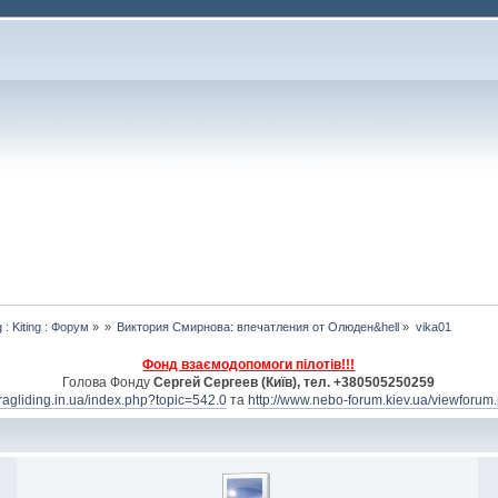
 : Kiting : Форум
»
»
Виктория Смирнова: впечатления от Олюден&hell
»
vika01
Фонд взаємодопомоги пілотів!!!
Голова Фонду
Сергей Сергеев (Київ), тел. +380505250259
aragliding.in.ua/index.php?topic=542.0
та
http://www.nebo-forum.kiev.ua/viewforum