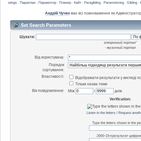
wings : Параплан : Парамотор : Планер : Кайт : Paragliding : Paramotoring : Gliding : 
Андрій Чучко
має всі повноваження як Адміністратор
Set Search Parameters
Шукати:
елекронний портал"
- музичний портал
Від користувача:
Порядок
сортування:
Властивості:
Відображати результати у вигляді п
Тільки назва теми
Вік повідомлення:
Між
і
днів
Verification:
Listen to the letters
/
Request anoth
Type the letters shown in the pic
2000-15=(результат цифрою