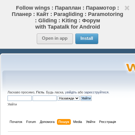
Follow wings : Параплан : Парамотор :
Планер : Кайт : Paragliding : Paramotoring
: Gliding : Kiting : Форум
with Tapatalk for Android
Open in app
Install
Ласкаво просимо,
Гість
. Будь ласка,
увійдіть
або
зареєструйтеся
.
Увійти
Початок
Forum
Допомога
Пошук
Media
Увійти
Реєстрація