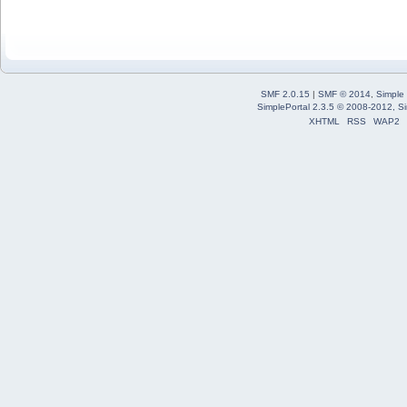
SMF 2.0.15
|
SMF © 2014
,
Simple
SimplePortal 2.3.5 © 2008-2012, Si
XHTML
RSS
WAP2