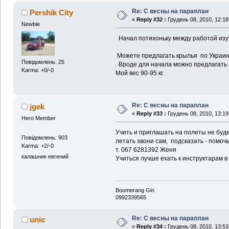
Re: С весны на параплан
Pershik City
«
Reply #32 :
Грудень 08, 2010, 12:18
Newbie
Начал потихоньку между работой изу
Можете предлагать крылья по Украин
Повідомлень: 25
. Вроде для начала можно предлагать 
Karma: +0/-0
Мой вес 90-95 кг.
Re: С весны на параплан
jgek
«
Reply #33 :
Грудень 08, 2010, 13:19
Hero Member
Учить и приглашать на полеты не буд
Повідомлень: 903
летать звони сам, подсказать - помоч
Karma: +2/-0
т. 067 6281392 Женя
калашник евгений
Учиться лучше ехать к инструктарам в 
Boomerang Gin
0992339565
Re: С весны на параплан
unic
«
Reply #34 :
Грудень 08, 2010, 13:53