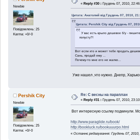
«
Reply #30 :
Грудень 07, 2010, 22:46
Newbie
Цитата: Анатолий від Грудень 07, 2010, 21:
Цитата: Pershik City від Грудень 07, 201
Повідомлень: 25
У вас есть крыло дешевое б/у - пишите 
Karma: +0/-0
попусту?!
Вот если кто и может тебе продать дешево
Сань, продай ему ...
Почему-то мне его не жалко...
Уже нашел ,что нужно. Днепр, Харьков
Re: С весны на параплан
Pershik City
«
Reply #31 :
Грудень 07, 2010, 23:10
Newbie
Вот интересную ссылку подкинули. Мо
http://www.paraglide.ru/book/
Повідомлень: 25
http://bookluck.ru/bookuuurpo.html
Karma: +0/-0
«
Останнє редагування: Грудень 07, 2010, 2