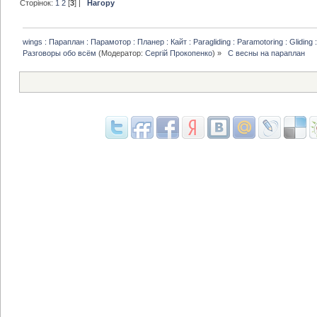
Сторінок:
1
2
[
3
] |
Нагору
wings : Параплан : Парамотор : Планер : Кайт : Paragliding : Paramotoring : Gliding :
Разговоры обо всём
(Модератор:
Сергій Прокопенко
) »
 С весны на параплан