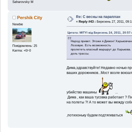
Saharovsky M
Re: С весны на параплан
Pershik City
«
Reply #43 :
Березень 27, 2011, 09:1
Newbie
Цитата: MITYI від Березень 24, 2011, 20:57:
Народ привет. Этожи я Димон! Харьковчан
Лозовую. Есть возможность
Повідомлень: 25
пролететь класный маршрут до Харькова. 
Karma: +0/-0
доль трассы.
Дима,здравствуйте! Недавно ночью п
ваших дорожников...Мост возле вокзала
убийство машины
...
Дима , как ваша тусовка работает ? 
на полеты ?! А то может вы между собо
,потихоньку будем подтягиваться