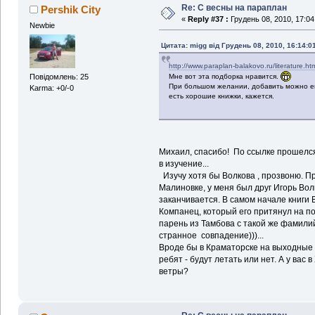
Re: С весны на параплан
Pershik City
«
Reply #37 :
Грудень 08, 2010, 17:04
Newbie
Цитата: migg від Грудень 08, 2010, 16:14:0
http://www.paraplan-balakovo.ru/literature.ht
Мне вот эта подборка нравится.
Повідомлень: 25
При большом желании, добавить можно ещ
Karma: +0/-0
есть хорошие книжки, кажется.
Михаил, спасибо! По ссылке прошелся 
в изучение...
Изучу хотя бы Волкова , прозвоню. При
Малиновке, у меня был друг Игорь Вол
заканчивается. В самом начале книги 
Компанец, который его притянул на п
парень из Тамбова с такой же фамилий
странное совпадение)))...
Вроде бы в Краматорске на выходные С
ребят - будут летать или нет. А у вас в
ветры?