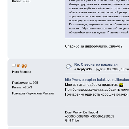
Сам учился уже в возрасте, поэтому знако
Karma: +0/-0
Литературу, пока межсезонье, почитать по
ссылки на клубные сайты, на которых тож
обязательно внимательно почитай раздел 
хорошее практическое дополнение к книг
поговорку, что все правила написаны кровь
Как минимум, первоначальное обучение н
вместе с "братьями-наркоманами", люди в
об ошибках или как лучше. Главное - умей
Спасибо за информацию. Свяжусь.
Re: С весны на параплан
migg
«
Reply #36 :
Грудень 08, 2010, 16:14
Hero Member
http://www.paraplan-balakovo.ru/literatur
Повідомлень: 925
Мне вот эта подборка нравится.
Karma: +15/-3
При большом желании, добавить можно
Гончаров-Горянский Михаил
Гончаренко еще есть хорошие книжки,
Don't Worry, Be Happy!
+38068-6087480, +38066-1259185
GIN Tribe