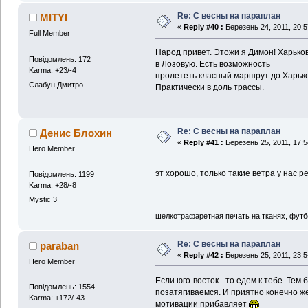
Re: С весны на параплан
MITYI
«
Reply #40 :
Березень 24, 2011, 20:5
Full Member
Народ привет. Этожи я Димон! Харько
Повідомлень: 172
в Лозовую. Есть возможность
Karma: +23/-4
пролететь класный маршрут до Харьков
Слабун Дмитро
Практически в доль трассы.
Re: С весны на параплан
Денис Блохин
«
Reply #41 :
Березень 25, 2011, 17:5
Hero Member
эт хорошо, только такие ветра у нас р
Повідомлень: 1199
Karma: +28/-8
Mystic 3
шелкотрафаретная печать на тканях, футб
Re: С весны на параплан
paraban
«
Reply #42 :
Березень 25, 2011, 23:5
Hero Member
Если юго-восток - то едем к тебе. Тем 
Повідомлень: 1554
позатягиваемся. И приятно конечно же
Karma: +172/-43
мотивации прибавляет