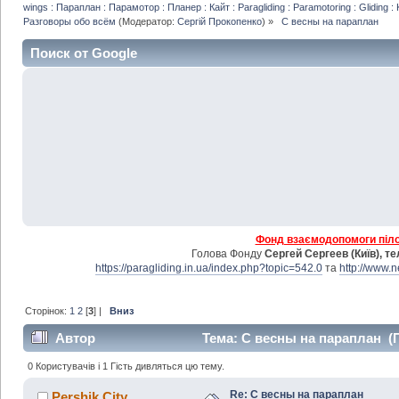
wings : Параплан : Парамотор : Планер : Кайт : Paragliding : Paramotoring : Gliding : 
Разговоры обо всём
(Модератор:
Сергій Прокопенко
) »
 С весны на параплан
Поиск от Google
Фонд взаємодопомоги пілот
Голова Фонду
Сергей Сергеев (Київ), т
https://paragliding.in.ua/index.php?topic=542.0
та
http://www.
Сторінок:
1
2
[
3
] |
Вниз
Автор
Тема: С весны на параплан (П
0 Користувачів і 1 Гість дивляться цю тему.
Re: С весны на параплан
Pershik City