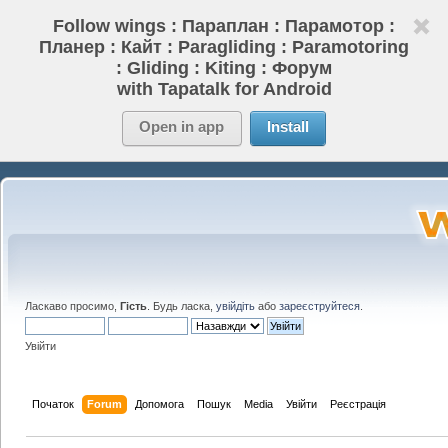
Follow wings : Параплан : Парамотор :
Планер : Кайт : Paragliding : Paramotoring
: Gliding : Kiting : Форум
with Tapatalk for Android
Open in app
Install
Ласкаво просимо,
Гість
. Будь ласка,
увійдіть
або
зареєструйтеся
.
Увійти
Початок
Forum
Допомога
Пошук
Media
Увійти
Реєстрація