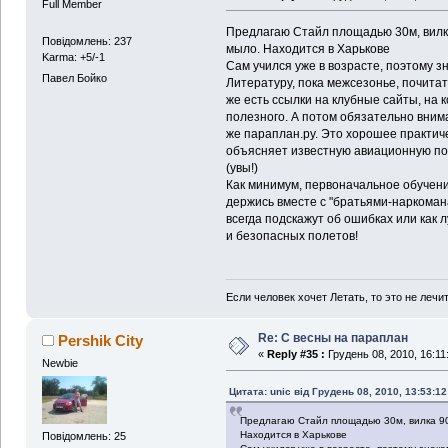
Full Member
Предлагаю Стайл площадью 30м, вилка
Повідомлень: 237
мыло. Находится в Харькове
Karma: +5/-1
Сам учился уже в возрасте, поэтому з
Павел Бойко
Литературу, пока межсезонье, почитать
же есть ссылки на клубные сайты, на 
полезного. А потом обязательно вним
же параплан.ру. Это хорошее практиче
объясняет известную авиационную пог
(увы!)
Как минимум, первоначальное обучени
держись вместе с "братьями-наркоман
всегда подскажут об ошибках или как л
и безопасных полетов!
Если человек хочет Летать, то это не лечи
Re: С весны на параплан
Pershik City
«
Reply #35 :
Грудень 08, 2010, 16:11
Newbie
Цитата: unic від Грудень 08, 2010, 13:53:12
Предлагаю Стайл площадью 30м, вилка 90
Находится в Харькове
Повідомлень: 25