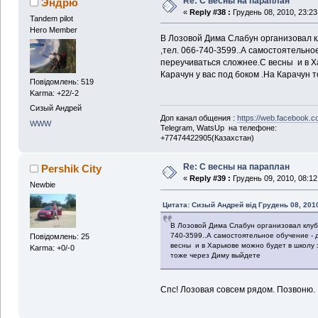
Re: С весны на параплан
Эндрю
«
Reply #38 :
Грудень 08, 2010, 23:23
Tandem pilot
Hero Member
В Лозовой Дима Слабун организовал кл
,тел. 066-740-3599..А самостоятельно
переучиваться сложнее.С весны и в Ха
Карачун у вас под боком .На Карачун 
Повідомлень: 519
Karma: +22/-2
Сизый Андрей
Доп канал общения :
https://web.facebook.c
WWW
Telegram, WatsUp на телефоне:
+77474422905(Казахстан)
Re: С весны на параплан
Pershik City
«
Reply #39 :
Грудень 09, 2010, 08:12
Newbie
Цитата: Сизый Андрей від Грудень 08, 2010
В Лозовой Дима Слабун организовал клуб ,
740-3599..А самостоятельное обучение - 
Повідомлень: 25
весны и в Харькове можно будет в школу з
Karma: +0/-0
тоже через Диму выйдете
Спс! Лозовая совсем рядом. Позвоню.