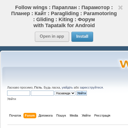
Follow wings : Параплан : Парамотор :
Планер : Кайт : Paragliding : Paramotoring
: Gliding : Kiting : Форум
with Tapatalk for Android
Open in app
Install
Ласкаво просимо,
Гість
. Будь ласка,
увійдіть
або
зареєструйтеся
.
Увійти
Початок
Forum
Допомога
Пошук
Media
Увійти
Реєстрація