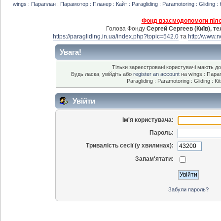
wings : Параплан : Парамотор : Планер : Кайт : Paragliding : Paramotoring : Gliding : 
Фонд взаємодопомоги пілот
Голова Фонду
Сергей Сергеев (Київ), т
https://paragliding.in.ua/index.php?topic=542.0
та
http://www.
Увага!
Тільки зареєстровані користувачі мають дос
Будь ласка, увійдіть або
register an account
на wings : Парап
Paragliding : Paramotoring : Gliding : Ki
Увійти
Ім'я користувача:
Пароль:
Тривалість сесії (у хвилинах):
Запам'ятати:
Забули пароль?