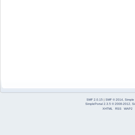
SMF 2.0.15
|
SMF © 2014
,
Simple
SimplePortal 2.3.5 © 2008-2012, Si
XHTML
RSS
WAP2