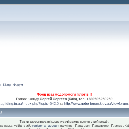
 : Kiting : Форум
Фонд взаємодопомоги пілотів!!!
Голова Фонду
Сергей Сергеев (Київ), тел. +380505250259
aragliding.in.ua/index.php?topic=542.0
та
http://www.nebo-forum.kiev.ua/viewforum
!
Тільки зареєстровані користувачі мають доступ у цей розділ.
дь ласка, увійдіть або
register an account
на wings : Параплан : Парамотор : Планер : Кай