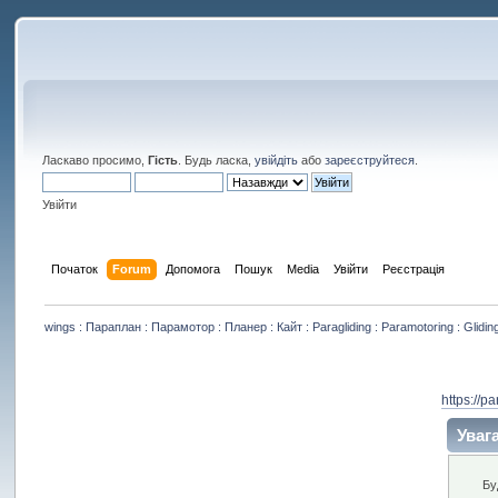
Ласкаво просимо,
Гість
. Будь ласка,
увійдіть
або
зареєструйтеся
.
Увійти
Початок
Forum
Допомога
Пошук
Media
Увійти
Реєстрація
wings : Параплан : Парамотор : Планер : Кайт : Paragliding : Paramotoring : Gliding
https://p
Увага
Бу