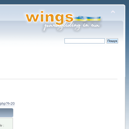
.php?f=20
т :