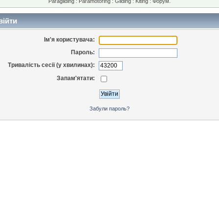
Paragliding : Paramotoring : Gliding : Kiting : Форум.
війти
Ім'я користувача:
Пароль:
Тривалість сесії (у хвилинах):
Запам'ятати:
Забули пароль?