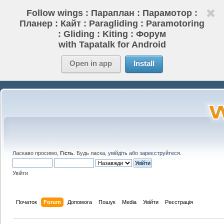
Follow wings : Параплан : Парамотор :
Планер : Кайт : Paragliding : Paramotoring
: Gliding : Kiting : Форум
with Tapatalk for Android
Open in app
Install
Ласкаво просимо,
Гість
. Будь ласка,
увійдіть
або
зареєструйтеся
.
Увійти
Початок
Forum
Допомога
Пошук
Media
Увійти
Реєстрація