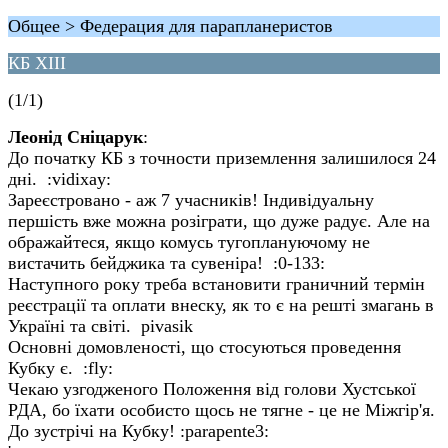
Общее > Федерация для парапланеристов
КБ ХІІІ
(1/1)
Леонід Сніцарук
:
До початку КБ з точности приземлення залишилося 24
дні. :vidixay:
Зареєстровано - аж 7 учасників! Індивідуальну
першість вже можна розіграти, що дуже радує. Але на
ображайтеся, якщо комусь тугоплануючому не
вистачить бейджика та сувеніра! :0-133:
Наступного року треба встановити граничний термін
реєстрації та оплати внеску, як то є на решті змагань в
Україні та світі. pivasik
Основні домовленості, що стосуються проведення
Кубку є. :fly:
Чекаю узгодженого Положення від голови Хустської
РДА, бо їхати особисто щось не тягне - це не Міжгір'я.
До зустрічі на Кубку! :parapente3: