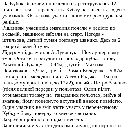
На Кубок Боржави попередньо зареєструвалося 12
пілотів. Після перенесення Кубку на тиждень жоден з
учасників КК не взяв участи, лише хто реєструвався
раніше.
Рішенням учасників змагання почали у неділю по
восьмій, машиною заїхали на старт. Погода -
штильова, легкий туман розтанув швидко. Десь за 2
год розіграли 3 тури.
Лідером відразу став А.Лукащук - 13см. у першому
турі. Остаточні результати - володар кубка - знову
Анатолій Лукащук - 0,44м, другий - Максим
Полозюков - 3,91м , третій - Роман Колодчак - 5,87м.
Четвертий - молодий пілот Антон Радько - 14м (на
швидкому крилі площею 17м2), пятий - Петро Зеленко
(після великої перерви у польотах). Один пілот,
отримавши травму на тандемних польотах, вибув зі
змагань, йому повернуто вступний внесок повністю.
Один учасник не зміг взяти участь у перенесеному
Кубку - йому повернуто внесок частково.
Закриття пройшло швидко і весело.
Залишилися медалі та дипломи командної першости.