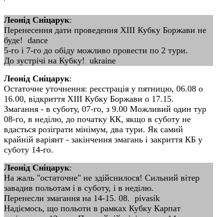
'
Леонід Сніцарук
:
Перенесення дати проведення ХІІІ Кубку Боржави не
буде! dance
5-го і 7-го до обіду можливо провести по 2 тури.
До зустрічі на Кубку! ukraine
Леонід Сніцарук
:
Остаточне уточнення: реєстрація у пятницю, 06.08 о
16.00, відкриття ХІІІ Кубку Боржави о 17.15.
Змагання - в суботу, 07-го, з 9.00 Можливий один тур
08-го, в неділю, до початку КК, якщо в суботу не
вдасться розіграти мінімум, два тури. Як самий
крайній варіянт - закінчення змагань і закриття КБ у
суботу 14-го.
Леонід Сніцарук
:
На жаль "остаточне" не здійснилося! Сильний вітер
завадив польотам і в суботу, і в неділю.
Перенесли змагання на 14-15. 08. pivasik
Надіємось, що польоти в рамках Кубку Карпат