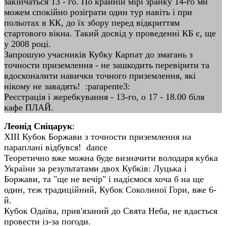
закінчаться 13 - го. По крайній мірі зранку 14-го ми
можем спокійно розіграти один тур навіть і при
польотах в КК, до їх збору перед відкриттям
стартового вікна. Такий досвід у проведенні КБ є, ще
у 2008 році.
Запрошую учасників Кубку Карпат до змагань з
точности приземлення - не зашкодить перевірити та
вдосконалити навички точного приземлення, які
нікому не завадять! :parapente3:
Реєстрація і жеребкування - 13-го, о 17 - 18.00 біля
кафе ПЛАЙ.
Леонід Сніцарук
:
ХІІІ Кубок Боржави з точности приземлення на
параплані відбувся! dance
Теоретично вже можна буде визначити володаря кубка
України за результатами двох Кубків: Луцька і
Боржави, та "ще не вечір" і надіємося хоча б на ще
один, теж традиційний, Кубок Соколиної Гори, вже 6-
й.
Кубок Одаїва, прив'язаний до Свята Неба, не вдається
провести із-за погоди.